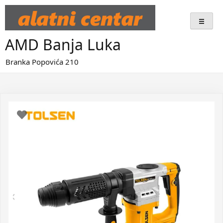
Skip
to
content
AMD Banja Luka
Branka Popovića 210