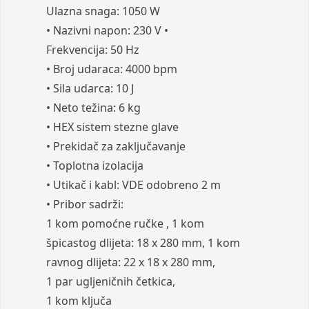
Ulazna snaga: 1050 W
• Nazivni napon: 230 V •
Frekvencija: 50 Hz
• Broj udaraca: 4000 bpm
• Sila udarca: 10 J
• Neto težina: 6 kg
• HEX sistem stezne glave
• Prekidač za zaključavanje
• Toplotna izolacija
• Utikač i kabl: VDE odobreno 2 m
• Pribor sadrži:
1 kom pomoćne ručke , 1 kom
špicastog dlijeta: 18 x 280 mm, 1 kom
ravnog dlijeta: 22 x 18 x 280 mm,
1 par ugljeničnih četkica,
1 kom ključa