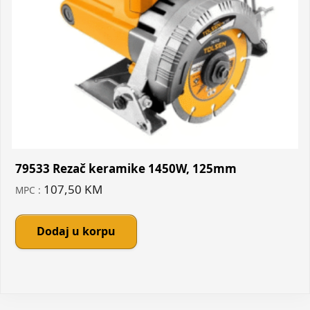
79533 Rezač keramike 1450W, 125mm
107,50
KM
MPC :
Dodaj u korpu