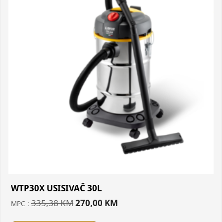
WTP30X USISIVAČ 30L
Original
Current
335,38
KM
270,00
KM
MPC :
price
price