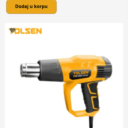
was:
is:
Dodaj u korpu
335,38 KM.
270,00 KM.