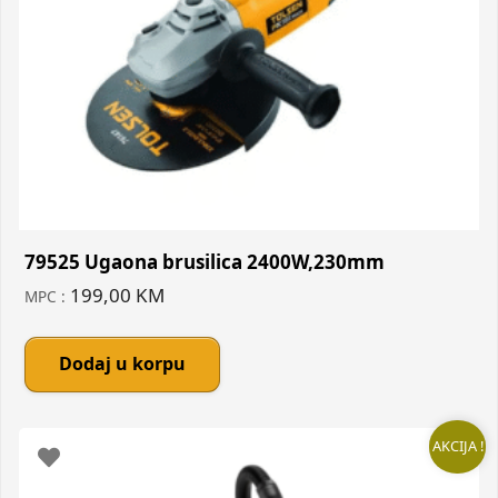
79525 Ugaona brusilica 2400W,230mm
199,00
KM
MPC :
Dodaj u korpu
AKCIJA !